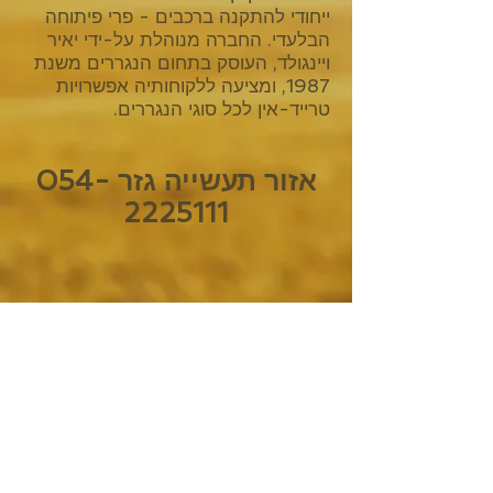
ייחודי להתקנה ברכבים - פרי פיתוחה
הבלעדי. החברה מנוהלת על-ידי יאיר
ויינגולד, העוסק בתחום הנגררים משנת
1987, ומציעה ללקוחותיה אפשרויות
טרייד-אין לכל סוגי הנגררים.
אזור תעשייה גזר
054-
2225111